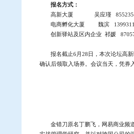
报名方式：
高新大厦
吴应瑾
855235
电商孵化大厦
魏滨
139931
创新驿站及区内企业
祁媛
8705
报名截止
6
月
28
日，本次论坛高新
确认后领取入场券。会议当天，凭券
金错刀原名丁鹏飞，网易商业频