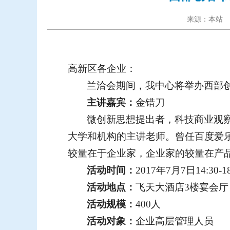
来源：本站 作
高新区各企业：
兰洽会期间，我中心将举办西部
主讲嘉宾：
金错刀
微创新思想提出者，科技商业观
大学和机构的主讲老师。曾任百度爱
较量在于企业家，企业家的较量在产
活动时间：
2017
年
7
月
7
日
14:30-1
活动地点：
飞天大酒店3楼宴会厅
活动规模：
400
人
活动对象：
企业高层管理人员