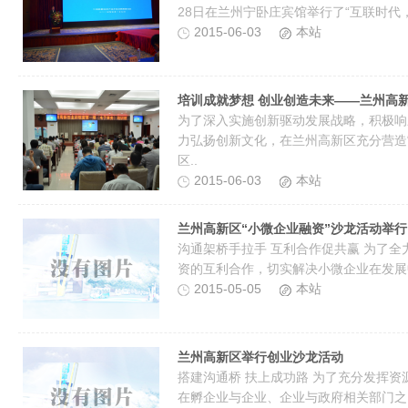
28日在兰州宁卧庄宾馆举行了“互联时代，
2015-06-03
本站
培训成就梦想 创业创造未来——兰州高
为了深入实施创新驱动发展战略，积极响
力弘扬创新文化，在兰州高新区充分营造“
区..
2015-06-03
本站
兰州高新区“小微企业融资”沙龙活动举行
沟通架桥手拉手 互利合作促共赢 为了
资的互利合作，切实解决小微企业在发展
2015-05-05
本站
兰州高新区举行创业沙龙活动
搭建沟通桥 扶上成功路 为了充分发挥
在孵企业与企业、企业与政府相关部门之间